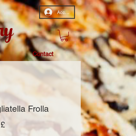
Accedi
ry
Contact
liatella Frolla
Prezzo
 £