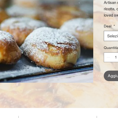
Artisan 
ricotta,
loved sw
Deal
*
Selez
Quantità
Aggiu